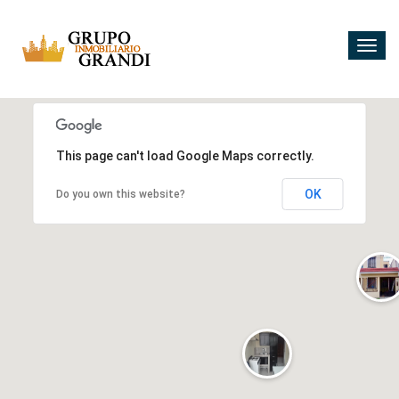
Togg
navig
5
10
2
2
This page can't load Google Maps correctly.
4
3
OK
Do you own this website?
2
2