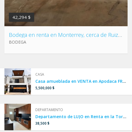
42,294 $
Bodega en renta en Monterrey, cerca de Ruiz Cortines y Av. Universidad,Guerrero.
BODEGA
CASA
Casa amueblada en VENTA en Apodaca FRENTE A ALBERCA, CASA CLUB Y PARQUE.
5,500,000 $
DEPARTAMENTO
Departamento de LUJO en Renta en la Torre MÁS ALTA DE LATINOAMERICA, en Col. Obispado, Monterrey
38,500 $