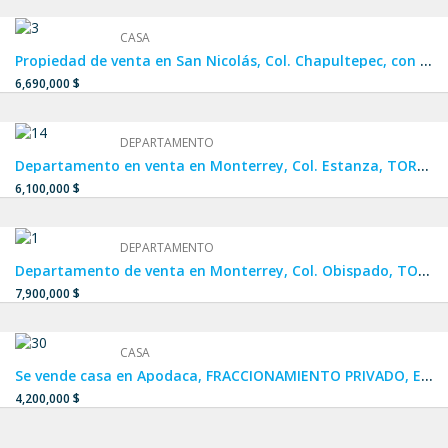
CASA
Propiedad de venta en San Nicolás, Col. Chapultepec, con ubicación privilegiada a una calle de Av. Central, una calle y media de Av. Cristina Larralde y a dos calles de Av. Juan Pablo II.
6,690,000 $
DEPARTAMENTO
Departamento en venta en Monterrey, Col. Estanza, TORRE ALTANA, con ubicación privilegiada a unos metros de la Carretera Nacional, a 5 min de Campus UANL Mederos, cerca de Pueblo Serena y Plaza Esfera.
6,100,000 $
DEPARTAMENTO
Departamento de venta en Monterrey, Col. Obispado, TORRE TOP, cuenta con una ubicación privilegiada en el centro de Monterrey y cuenta con entrada y salida desde Av. Constitución y calle Hidalgo.
7,900,000 $
CASA
Se vende casa en Apodaca, FRACCIONAMIENTO PRIVADO, Estancias Valle de Plata 3, de muy fácil acceso a Av. Concordia, Av. Antiguo Camino a Santo Domingo y Santa Rosa – Mezquital.
4,200,000 $