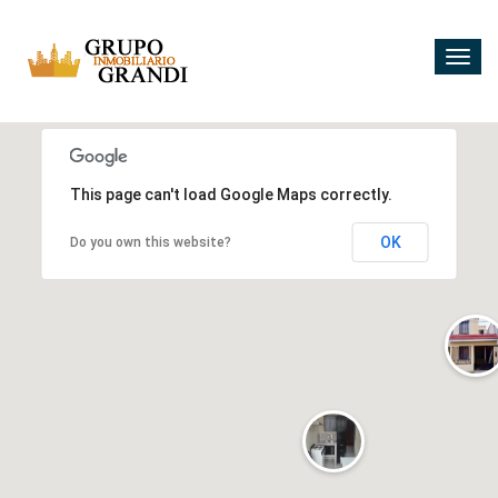
Togg
navig
5
10
2
2
This page can't load Google Maps correctly.
4
3
OK
Do you own this website?
2
2