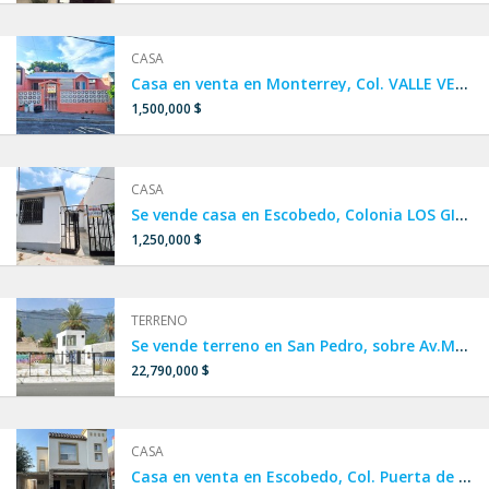
CASA
Casa en venta en Monterrey, Col. VALLE VERDE 4to sector, a 1 calle de Av. Alejandro de Rodas, a 2 minutos de Av. Ruiz Cortines y Paseo de los Leones.
1,500,000 $
CASA
Se vende casa en Escobedo, Colonia LOS GIRASOLES 4 sector, a 10 calles de Av. Acueducto y a 4 minutos de Av. Raúl Salinas y Av. Sendero Divisorio.
1,250,000 $
TERRENO
Se vende terreno en San Pedro, sobre Av.Morones Prieto
22,790,000 $
CASA
Casa en venta en Escobedo, Col. Puerta de Anáhuac.