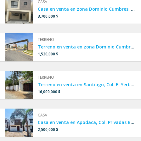
CASA
Casa en venta en zona Dominio Cumbres, Col. Ferrera Residencial, FRACCIONAMIENTO PRIVADO a un lado de Cumbres La Rioja y Privalia Cumbres.
3,700,000 $
TERRENO
Terreno en venta en zona Dominio Cumbres, Col. Montecinos Residencial, cerca de PRIVALIA CUMBRES Y CUMBRES LA RIOJA en García.
1,520,000 $
TERRENO
Terreno en venta en Santiago, Col. El Yerbaniz, un lado de El Barrial, Los Rodríguez, La Boca y Huajuquito.
16,000,000 $
CASA
Casa en venta en Apodaca, Col. Privadas Borneo, a un lado de APODACA CENTRO, Crystal Lagoon y Dream Lagoons.
2,500,000 $