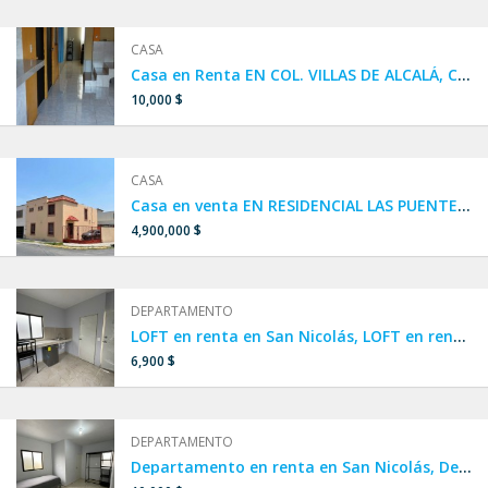
CASA
Casa en Renta EN COL. VILLAS DE ALCALÁ, CIÉNEGA DE FLORES, N.L.
10,000 $
CASA
Casa en venta EN RESIDENCIAL LAS PUENTES, en San Nicolás de los Garza, cerca de Diego Diaz y el Anillo vial.
4,900,000 $
DEPARTAMENTO
LOFT en renta en San Nicolás, LOFT en renta amueblado en San Nicolás, Clínica 6 IMSS, LOFT cerca de UANL
6,900 $
DEPARTAMENTO
Departamento en renta en San Nicolás, Departamento amueblado cerca de UANL, Departamento amueblado cerca de la clínica 6 IMSS, AMUEBLADO por UNIVERSIDAD Y CLÍNICA 6 IMSS,departamento en colonia Nuevo Periférico,Iturbide