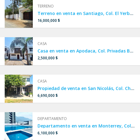
TERRENO
Terreno en venta en Santiago, Col. El Yerbaniz, un lado de El Barrial, Los Rodríguez, La Boca y Huajuquito.
16,000,000 $
CASA
Casa en venta en Apodaca, Col. Privadas Borneo, a un lado de APODACA CENTRO, Crystal Lagoon y Dream Lagoons.
2,500,000 $
CASA
Propiedad de venta en San Nicolás, Col. Chapultepec, con ubicación privilegiada a una calle de Av. Central, una calle y media de Av. Cristina Larralde y a dos calles de Av. Juan Pablo II.
6,690,000 $
DEPARTAMENTO
Departamento en venta en Monterrey, Col. Estanza, TORRE ALTANA, con ubicación privilegiada a unos metros de la Carretera Nacional, a 5 min de Campus UANL Mederos, cerca de Pueblo Serena y Plaza Esfera.
6,100,000 $