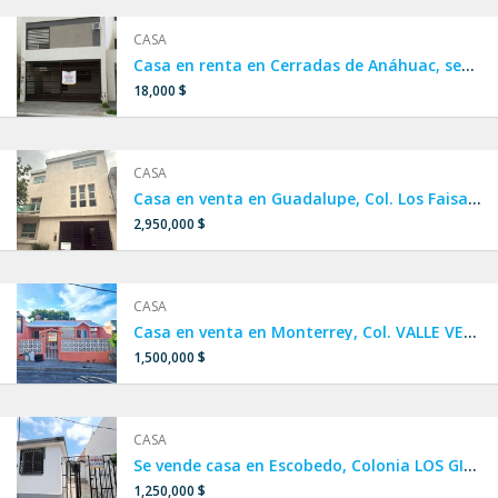
CASA
Casa en renta en Cerradas de Anáhuac, sector Acacia, sendero,
18,000 $
CASA
Casa en venta en Guadalupe, Col. Los Faisanes 1er sector, FRACCIONAMIENTO PRIVADO, a una calle de Av. Plutarco Elías Calles, cerca de Autopista Monterrey Reynosa, Maestro Isrrael Cavazos Garza, Miguel de la Madrid.
2,950,000 $
CASA
Casa en venta en Monterrey, Col. VALLE VERDE 4to sector, a 1 calle de Av. Alejandro de Rodas, a 2 minutos de Av. Ruiz Cortines y Paseo de los Leones.
1,500,000 $
CASA
Se vende casa en Escobedo, Colonia LOS GIRASOLES 4 sector, a 10 calles de Av. Acueducto y a 4 minutos de Av. Raúl Salinas y Av. Sendero Divisorio.
1,250,000 $