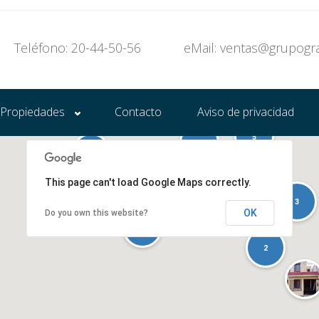
Teléfono: 20-44-50-56
eMail: ventas@grupogr
Propiedades
Contacto
Aviso de privacidad
5
5
10
10
2
2
2
This page can't load Google Maps correctly.
2
4
4
3
3
OK
Do you own this website?
2
2
2
2