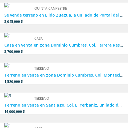
QUINTA CAMPESTRE
Se vende terreno en Ejido Zuazua, a un lado de Portal del Norte, Real de Palmas y Carrizalejo.
3,045,000 $
CASA
Casa en venta en zona Dominio Cumbres, Col. Ferrera Residencial, FRACCIONAMIENTO PRIVADO a un lado de Cumbres La Rioja y Privalia Cumbres.
3,700,000 $
TERRENO
Terreno en venta en zona Dominio Cumbres, Col. Montecinos Residencial, cerca de PRIVALIA CUMBRES Y CUMBRES LA RIOJA en García.
1,520,000 $
TERRENO
Terreno en venta en Santiago, Col. El Yerbaniz, un lado de El Barrial, Los Rodríguez, La Boca y Huajuquito.
16,000,000 $