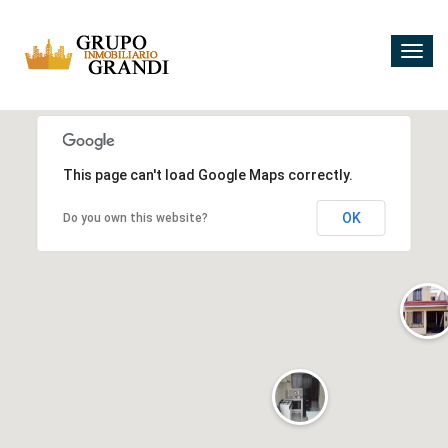
Togg
navig
5
10
2
2
This page can't load Google Maps correctly.
4
3
OK
Do you own this website?
2
2