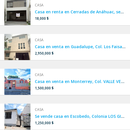
CASA
Casa en renta en Cerradas de Anáhuac, sector Acacia, sendero,
18,000 $
CASA
Casa en venta en Guadalupe, Col. Los Faisanes 1er sector, FRACCIONAMIENTO PRIVADO, a una calle de Av. Plutarco Elías Calles, cerca de Autopista Monterrey Reynosa, Maestro Isrrael Cavazos Garza, Miguel de la Madrid.
2,950,000 $
CASA
Casa en venta en Monterrey, Col. VALLE VERDE 4to sector, a 1 calle de Av. Alejandro de Rodas, a 2 minutos de Av. Ruiz Cortines y Paseo de los Leones.
1,500,000 $
CASA
Se vende casa en Escobedo, Colonia LOS GIRASOLES 4 sector, a 10 calles de Av. Acueducto y a 4 minutos de Av. Raúl Salinas y Av. Sendero Divisorio.
1,250,000 $