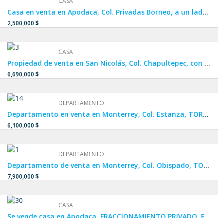
CASA
Casa en venta en Apodaca, Col. Privadas Borneo, a un lado de APODACA CENTRO, Crystal Lagoon y Dream Lagoons.
2,500,000 $
CASA
Propiedad de venta en San Nicolás, Col. Chapultepec, con ubicación privilegiada a una calle de Av. Central, una calle y media de Av. Cristina Larralde y a dos calles de Av. Juan Pablo II.
6,690,000 $
DEPARTAMENTO
Departamento en venta en Monterrey, Col. Estanza, TORRE ALTANA, con ubicación privilegiada a unos metros de la Carretera Nacional, a 5 min de Campus UANL Mederos, cerca de Pueblo Serena y Plaza Esfera.
6,100,000 $
DEPARTAMENTO
Departamento de venta en Monterrey, Col. Obispado, TORRE TOP, cuenta con una ubicación privilegiada en el centro de Monterrey y cuenta con entrada y salida desde Av. Constitución y calle Hidalgo.
7,900,000 $
CASA
Se vende casa en Apodaca, FRACCIONAMIENTO PRIVADO, Estancias Valle de Plata 3, de muy fácil acceso a Av. Concordia, Av. Antiguo Camino a Santo Domingo y Santa Rosa – Mezquital.