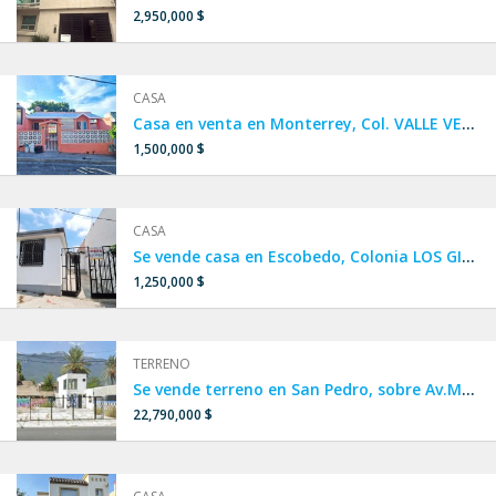
2,950,000 $
CASA
Casa en venta en Monterrey, Col. VALLE VERDE 4to sector, a 1 calle de Av. Alejandro de Rodas, a 2 minutos de Av. Ruiz Cortines y Paseo de los Leones.
1,500,000 $
CASA
Se vende casa en Escobedo, Colonia LOS GIRASOLES 4 sector, a 10 calles de Av. Acueducto y a 4 minutos de Av. Raúl Salinas y Av. Sendero Divisorio.
1,250,000 $
TERRENO
Se vende terreno en San Pedro, sobre Av.Morones Prieto
22,790,000 $