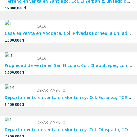
Terreno en venta en Santiago, Col. El Yerbaniz, un lado de El Barrial, Los Rodríguez, La Boca y Huajuquito.
16,000,000 $
CASA
Casa en venta en Apodaca, Col. Privadas Borneo, a un lado de APODACA CENTRO, Crystal Lagoon y Dream Lagoons.
2,500,000 $
CASA
Propiedad de venta en San Nicolás, Col. Chapultepec, con ubicación privilegiada a una calle de Av. Central, una calle y media de Av. Cristina Larralde y a dos calles de Av. Juan Pablo II.
6,690,000 $
DEPARTAMENTO
Departamento en venta en Monterrey, Col. Estanza, TORRE ALTANA, con ubicación privilegiada a unos metros de la Carretera Nacional, a 5 min de Campus UANL Mederos, cerca de Pueblo Serena y Plaza Esfera.
6,100,000 $
DEPARTAMENTO
Departamento de venta en Monterrey, Col. Obispado, TORRE TOP, cuenta con una ubicación privilegiada en el centro de Monterrey y cuenta con entrada y salida desde Av. Constitución y calle Hidalgo.
7,900,000 $