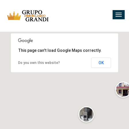
Togg
navig
5
10
2
2
This page can't load Google Maps correctly.
4
3
OK
Do you own this website?
2
2