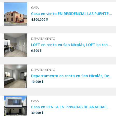
CASA
Casa en venta EN RESIDENCIAL LAS PUENTES, en San Nicolás de los Garza, cerca de Diego Diaz y el Anillo vial.
4,900,000 $
DEPARTAMENTO
LOFT en renta en San Nicolás, LOFT en renta amueblado en San Nicolás, Clínica 6 IMSS, LOFT cerca de UANL
6,900 $
DEPARTAMENTO
Departamento en renta en San Nicolás, Departamento amueblado cerca de UANL, Departamento amueblado cerca de la clínica 6 IMSS, AMUEBLADO por UNIVERSIDAD Y CLÍNICA 6 IMSS,departamento en colonia Nuevo Periférico,Iturbide
10,000 $
CASA
Casa en RENTA EN PRIVADAS DE ANÁHUAC, Escobedo, cerca de Concordia y República
30,000 $