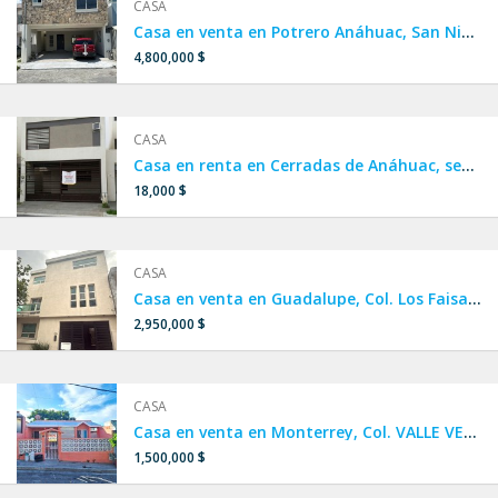
CASA
Casa en venta en Potrero Anáhuac, San Nicolás.
4,800,000 $
CASA
Casa en renta en Cerradas de Anáhuac, sector Acacia, sendero,
18,000 $
CASA
Casa en venta en Guadalupe, Col. Los Faisanes 1er sector, FRACCIONAMIENTO PRIVADO, a una calle de Av. Plutarco Elías Calles, cerca de Autopista Monterrey Reynosa, Maestro Isrrael Cavazos Garza, Miguel de la Madrid.
2,950,000 $
CASA
Casa en venta en Monterrey, Col. VALLE VERDE 4to sector, a 1 calle de Av. Alejandro de Rodas, a 2 minutos de Av. Ruiz Cortines y Paseo de los Leones.
1,500,000 $