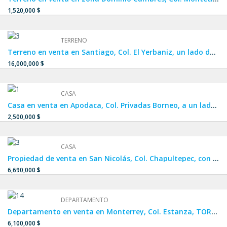
1,520,000 $
TERRENO
Terreno en venta en Santiago, Col. El Yerbaniz, un lado de El Barrial, Los Rodríguez, La Boca y Huajuquito.
16,000,000 $
CASA
Casa en venta en Apodaca, Col. Privadas Borneo, a un lado de APODACA CENTRO, Crystal Lagoon y Dream Lagoons.
2,500,000 $
CASA
Propiedad de venta en San Nicolás, Col. Chapultepec, con ubicación privilegiada a una calle de Av. Central, una calle y media de Av. Cristina Larralde y a dos calles de Av. Juan Pablo II.
6,690,000 $
DEPARTAMENTO
Departamento en venta en Monterrey, Col. Estanza, TORRE ALTANA, con ubicación privilegiada a unos metros de la Carretera Nacional, a 5 min de Campus UANL Mederos, cerca de Pueblo Serena y Plaza Esfera.
6,100,000 $