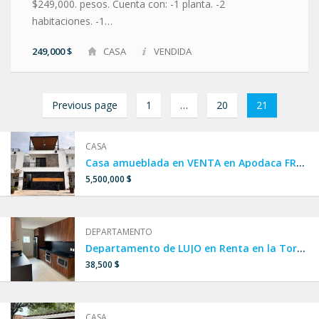
$249,000. pesos. Cuenta con: -1 planta. -2
habitaciones. -1…
249,000 $
CASA
VENDIDA
Previous page
1
…
20
21
CASA
Casa amueblada en VENTA en Apodaca FRENTE A ALBERCA, CASA CLUB Y PARQUE.
5,500,000 $
DEPARTAMENTO
Departamento de LUJO en Renta en la Torre MÁS ALTA DE LATINOAMERICA, en Col. Obispado, Monterrey
38,500 $
CASA