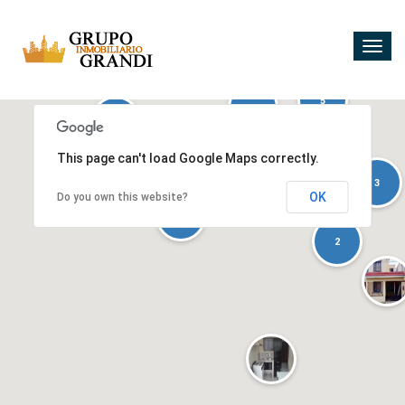
Togg
navig
5
5
10
10
2
2
2
This page can't load Google Maps correctly.
2
4
4
3
3
OK
Do you own this website?
2
2
2
2